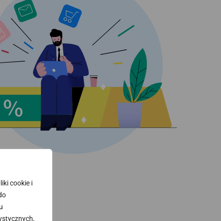
ki cookie i
 do
u
ystycznych,