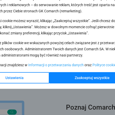
j:
Informacje o przetwarzaniu
ch i reklamowych – do serwowanie reklam, których treść jest oparta na
h uprawnieniach
.
h przez Ciebie stronach GK Comarch (remarketing).
óre sprzedawane i wdrażane są
elem sprzedaży może
dstawiciel firmy Partnerskiej
ki cookie możesz wyrazić, klikając „Zaakceptuj wszystkie”. Jeśli chcesz 
, kliknij „Ustawienia”. Możesz w dowolnym momencie cofnąć pierwotnie
konać zmiany preferencji, klikając przycisk „Ustawienia”.
z plików cookie we wskazanych powyżej celach związane jest z przetwa
ch osobowych. Administratorem Twoich danych jest Comarch SA. W nie
 administratorami mogą być również nasi partnerzy.
macji znajdziesz w
Informacji o przetwarzaniu danych
oraz
Polityce cooki
Ustawienia
Zaakceptuj wszystkie
Poznaj Comarch