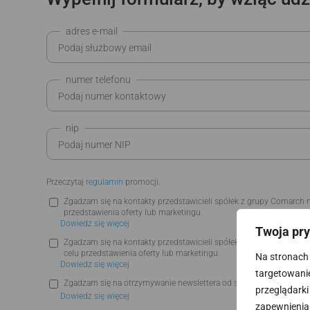
adres e-mail
numer telefonu
nip
Przeczytaj
regulamin
promocji.
Zgadzam się na kontakty przedstawicieli spółek z grupy Comarch 
przedstawienia oferty lub marketingu.
Dowiedz się więcej
Twoja pr
Zgadzam się na kontakty przedstawicieli spółek z grupy Comarch
celu przedstawienia oferty lub marketingu.
Na stronach 
Dowiedz się więcej
targetowanie.
Zgadzam się na otrzymywanie newslettera od spółek z grupy Com
przeglądarki
Dowiedz się więcej
zapewnienia 