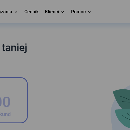
ązania
Cennik
Klienci
Pomoc
taniej
00
kund