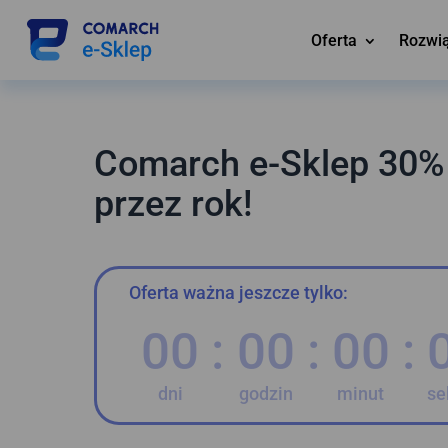
Oferta
Rozwi
Comarch e-Sklep 30% 
przez rok!
Oferta ważna jeszcze tylko:
000
:
00
:
00
:
dni
godzin
minut
se