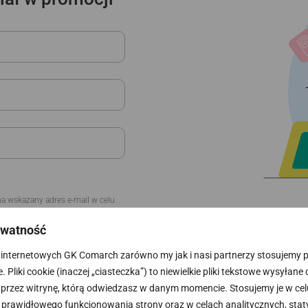
na wskazany adres e-mail w celu
ywatność
 na wskazany numer telefonu w
internetowych GK Comarch zarówno my jak i nasi partnerzy stosujemy pli
 Pliki cookie (inaczej „ciasteczka”) to niewielkie pliki tekstowe wysyłane
arch.
 przez witrynę, którą odwiedzasz w danym momencie. Stosujemy je w cel
prawidłowego funkcjonowania strony oraz w celach analitycznych, stat