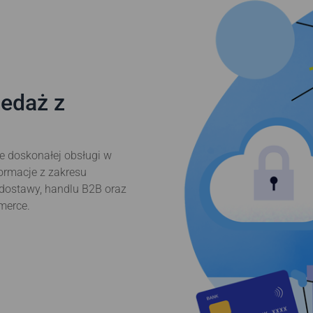
zedaż z
e doskonałej obsługi w
ormacje z zakresu
i dostawy, handlu B2B oraz
merce.