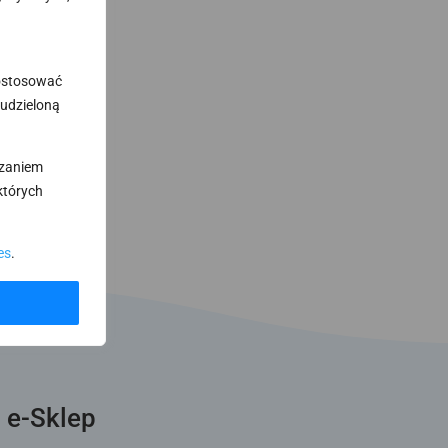
dostosować
 udzieloną
rzaniem
których
es
.
 e-Sklep