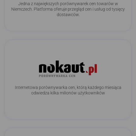
Jedna z największych porównywarek cen towarów w
Niemczech. Platforma oferuje przegląd cen i usług od tysięcy
dostawców.
Internetowa porównywarka cen, którą każdego miesiąca
odwiedza kilka milionów użytkowników