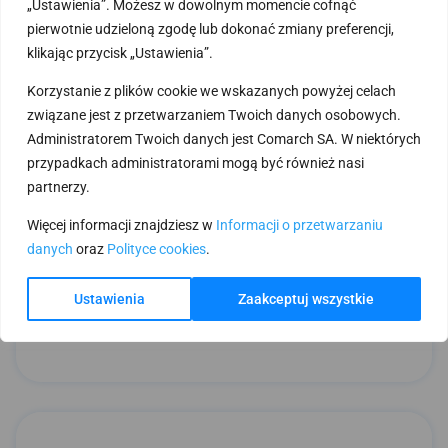
„Ustawienia”. Możesz w dowolnym momencie cofnąć
pierwotnie udzieloną zgodę lub dokonać zmiany preferencji,
klikając przycisk „Ustawienia”.
Korzystanie z plików cookie we wskazanych powyżej celach
związane jest z przetwarzaniem Twoich danych osobowych.
Administratorem Twoich danych jest Comarch SA. W niektórych
przypadkach administratorami mogą być również nasi
partnerzy.
Więcej informacji znajdziesz w
Informacji o przetwarzaniu
danych
oraz
Polityce cookies
.
W Comarch e-Sklep utwórz własne feedy produktowe,
Ustawienia
Zaakceptuj wszystkie
udostępnij towary i zostań hurtownią dla innych! Rozszerz
grono swoich Klientów!