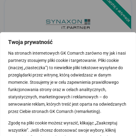
Zapytaj o aktywację
Twoja prywatność
Popularna porównywarka cen na rynku niemieckim.
Umożliwia klientom B2B realizację zamówień w szerokim
Na stronach internetowych GK Comarch zarówno my jak i nasi
asortymencie platformy.
*Zapytaj o aktywację.
partnerzy stosujemy pliki cookie i targetowanie. Pliki cookie
(inaczej „ciasteczka”) to niewielkie pliki tekstowe wysyłane do
przeglądarki przez witrynę, którą odwiedzasz w danym
momencie. Stosujemy je w celu zapewnienia prawidłowego
funkcjonowania strony oraz w celach analitycznych,
statystycznych, marketingowych i reklamowych – do
serwowanie reklam, których treść jest oparta na odwiedzanych
przez Ciebie stronach GK Comarch (remarketing).
Zgodę na pliki cookie możesz wyrazić, klikając „Zaakceptuj
wszystkie”. Jeśli chcesz dostosować swoje wybory, kliknij
Jedna z pierwszych porównywarek cen w Polsce