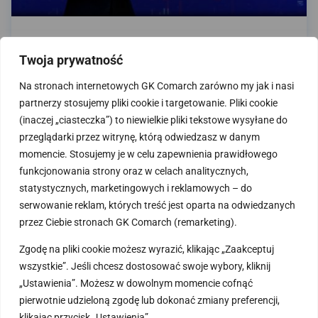
Twoja prywatność
Dodatkowe informacje o towarze
(e-Sklep / Optima)
Na stronach internetowych GK Comarch zarówno my jak i nasi
partnerzy stosujemy pliki cookie i targetowanie. Pliki cookie
W czwartym odcinku omówimy jak wprowadzić do
(inaczej „ciasteczka”) to niewielkie pliki tekstowe wysyłane do
Comarch e-Sklepu dodatkowe informacje o towarze
przeglądarki przez witrynę, którą odwiedzasz w danym
takie jak zdjęcia, opisy i atrybuty.
momencie. Stosujemy je w celu zapewnienia prawidłowego
funkcjonowania strony oraz w celach analitycznych,
statystycznych, marketingowych i reklamowych – do
serwowanie reklam, których treść jest oparta na odwiedzanych
przez Ciebie stronach GK Comarch (remarketing).
Zgodę na pliki cookie możesz wyrazić, klikając „Zaakceptuj
wszystkie”. Jeśli chcesz dostosować swoje wybory, kliknij
„Ustawienia”. Możesz w dowolnym momencie cofnąć
pierwotnie udzieloną zgodę lub dokonać zmiany preferencji,
klikając przycisk „Ustawienia”.