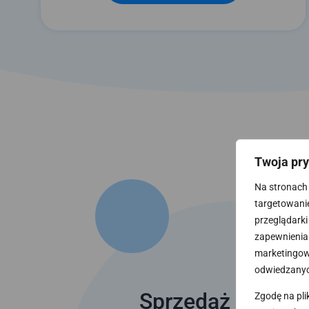
Twoja pr
Na stronach 
targetowanie.
przeglądarki
zapewnienia 
marketingowy
odwiedzanyc
Sprzedaż online
Zgodę na pli