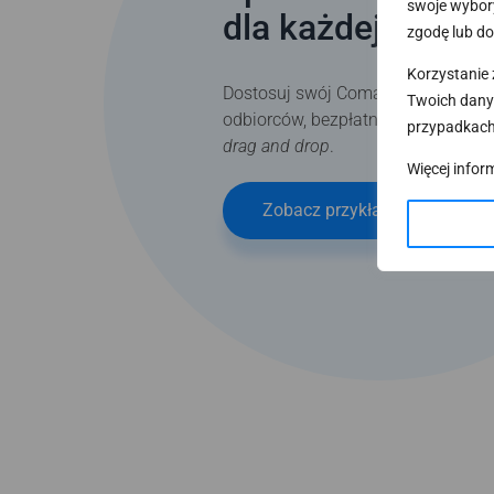
swoje wybory
dla każdej firmy
zgodę lub do
Korzystanie 
Dostosuj swój Comarch e-Sklep do
Twoich dany
odbiorców, bezpłatne i modyfikowa
przypadkach
drag and drop
.
Więcej infor
Zobacz przykłady