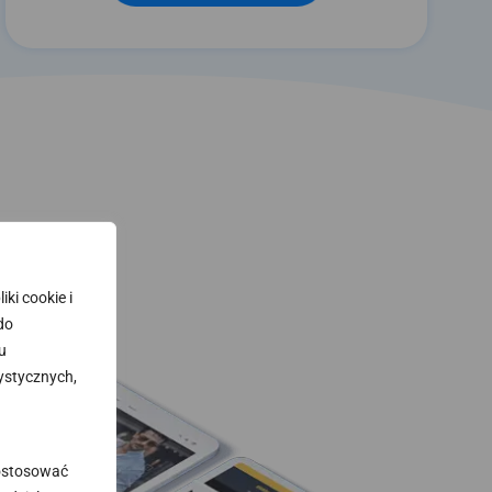
ki cookie i
 do
u
ystycznych,
dostosować