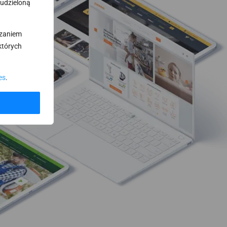
 udzieloną
rzaniem
których
es
.