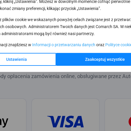
, kliknij „Ustawienia”. Możesz w dowolnym momencie cofnąć pierwotnie
konać zmiany preferencji, klikając przycisk „Ustawienia”.
z plików cookie we wskazanych powyżej celach związane jest z przetwa
ch osobowych. Administratorem Twoich danych jest Comarch SA. W nie
 administratorami mogą być również nasi partnerzy.
dy płatności oferuje C
macji znajdziesz w
Informacji o przetwarzaniu danych
oraz
Polityce cooki
Ustawienia
Zaakceptuj wszystkie
ki Comarch Pay możesz zaproponować swoim Klientom 
dy opłacenia zamówienia online, obsługiwane przez Aut