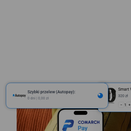
Smart
Szybki przelew (Autopay):
320 zł
0 dni | 0,00 zł
−
1
+