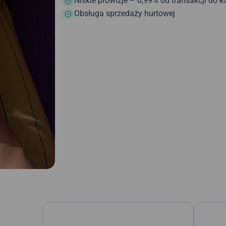
Niskie prowizje – 0,99% od transakcji do 
Obsługa sprzedaży hurtowej