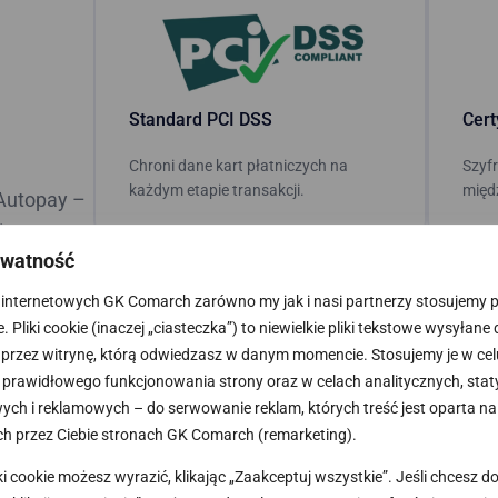
Standard PCI DSS
Cert
Chroni dane kart płatniczych na
Szyfr
każdym etapie transakcji.
międ
Autopay –
i
ywatność
 w kilka
m etapie.
internetowych GK Comarch zarówno my jak i nasi partnerzy stosujemy pli
 Pliki cookie (inaczej „ciasteczka”) to niewielkie pliki tekstowe wysyłane
 przez witrynę, którą odwiedzasz w danym momencie. Stosujemy je w cel
prawidłowego funkcjonowania strony oraz w celach analitycznych, stat
ch i reklamowych – do serwowanie reklam, których treść jest oparta na
h przez Ciebie stronach GK Comarch (remarketing).
ki cookie możesz wyrazić, klikając „Zaakceptuj wszystkie”. Jeśli chcesz 