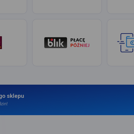
go sklepu
zin!