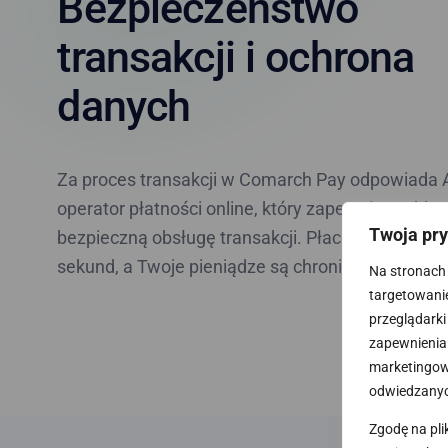
Bezpieczeństwo
transakcji i ochrona
danych
Za proces transakcji w Comarch Pay odpowiada 
operator płatności online, który zapewnia szybką 
Twoja pr
bezpieczną obsługę transakcji. Płacisz wygodnie,
sekund, a Twoje pieniądze są chronione na każdy
Na stronach 
targetowanie.
przeglądarki
zapewnienia 
marketingowy
odwiedzanyc
Zgodę na pli