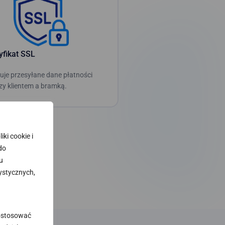
yfikat SSL
uje przesyłane dane płatności
zy klientem a bramką.
ki cookie i
 do
u
ystycznych,
dostosować