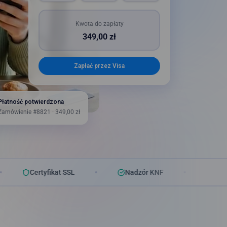
Kwota do zapłaty
349,00 zł
Zapłać przez Mastercard
Płatność potwierdzona
Zamówienie #8821 · 349,00 zł
ertyfikat SSL
Nadzór KNF
Aktywacja 48h