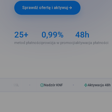
Sprawdź ofertę i aktywuj
25+
0,99%
48h
metod płatności
prowizja w promocji
aktywacja płatności
SL
Nadzór KNF
Aktywacja 48h