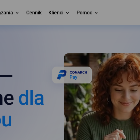
ązania
Cennik
Klienci
Pomoc
 —
ine
dla
pu