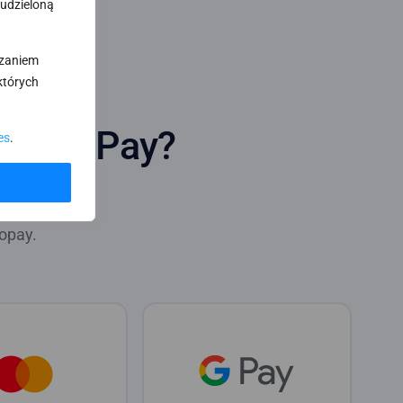
 udzieloną
rzaniem
których
omarch Pay?
es
.
różne
opay.