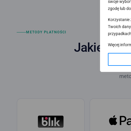
swoje wybory
zgodę lub do
Korzystanie 
Twoich dany
METODY PŁATNOŚCI
przypadkach
Jakie meto
Więcej infor
Dzię
meto