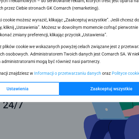
ch i reklamowych – do serwowanie reklam, których treść jest oparta na
h przez Ciebie stronach GK Comarch (remarketing).
ki cookie możesz wyrazić, klikając „Zaakceptuj wszystkie”. Jeśli chcesz 
, kliknij „Ustawienia”. Możesz w dowolnym momencie cofnąć pierwotnie
konać zmiany preferencji, klikając przycisk „Ustawienia”.
z plików cookie we wskazanych powyżej celach związane jest z przetwa
ch osobowych. Administratorem Twoich danych jest Comarch SA. W nie
 administratorami mogą być również nasi partnerzy.
macji znajdziesz w
Informacji o przetwarzaniu danych
oraz
Polityce cooki
Ustawienia
Zaakceptuj wszystkie
 24/7