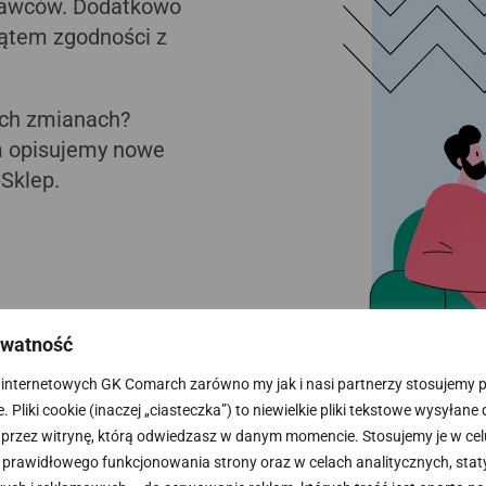
dawców. Dodatkowo
ątem zgodności z
ych zmianach?
m opisujemy nowe
Sklep.
ywatność
kułem
nsumencki.pl
internetowych GK Comarch zarówno my jak i nasi partnerzy stosujemy pli
 Pliki cookie (inaczej „ciasteczka”) to niewielkie pliki tekstowe wysyłane
 przez witrynę, którą odwiedzasz w danym momencie. Stosujemy je w cel
prawidłowego funkcjonowania strony oraz w celach analitycznych, stat