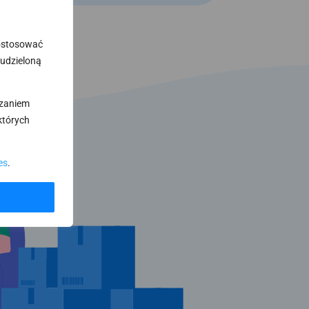
dostosować
 udzieloną
rzaniem
których
es
.