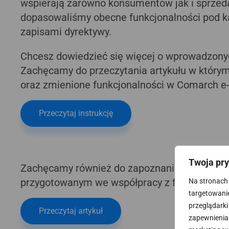
wspierają zarówno konsumentów jak i sprze
dopasowaliśmy obecne funkcjonalności pod k
zapisami dyrektywy.
Chcesz dowiedzieć się więcej o wprowadzon
Zachęcamy do przeczytania artykułu w który
oraz zmienione funkcjonalności w Comarch e-
Przeczytaj instrukcję
Twoja pr
Zachęcamy również do zapoznania się z arty
przygotowanym we współpracy z firmą
Proko
Na stronach 
targetowanie.
przeglądarki
Przeczytaj artykuł
zapewnienia 