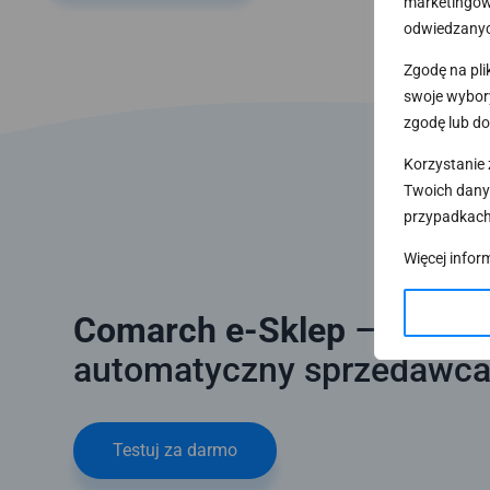
marketingowy
odwiedzanyc
Zgodę na pli
swoje wybory
zgodę lub do
Korzystanie 
Twoich dany
przypadkach
Więcej infor
Comarch e-Sklep
– Twój
automatyczny sprzedawca
Testuj za darmo