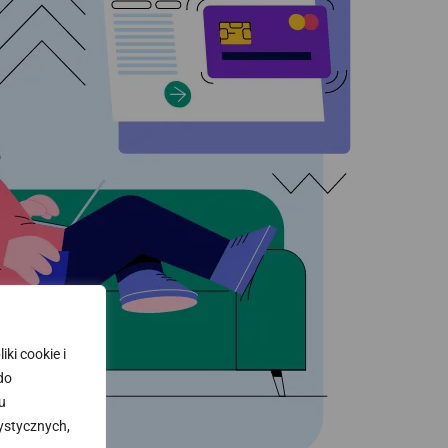
ki cookie i
 do
u
ystycznych,