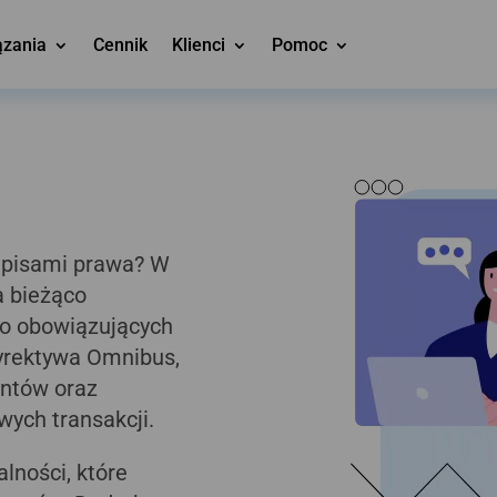
ązania
Cennik
Klienci
Pomoc
episami prawa? W
a bieżąco
o obowiązujących
dyrektywa Omnibus,
entów oraz
ych transakcji.
lności, które