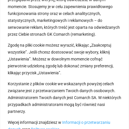
językach
momencie. Stosujemy je w celu zapewnienia prawidłowego
funkcjonowania strony oraz w celach analitycznych,
Generowanie meta
statystycznych, marketingowych i reklamowych – do
danych SEO przez AI
serwowanie reklam, których treść jest oparta na odwiedzanych
Szybkie i
przez Ciebie stronach GK Comarch (remarketing).
zautomatyzowane
uzupełnianie
Zgodę na pliki cookie możesz wyrazić, klikając „Zaakceptuj
znaczników SEO dla
wszystkie”. Jeśli chcesz dostosować swoje wybory, kliknij
Twojej oferty
„Ustawienia”. Możesz w dowolnym momencie cofnąć
zwiększające
pierwotnie udzieloną zgodę lub dokonać zmiany preferencji,
widoczność w sieci
klikając przycisk „Ustawienia”.
Asysta telefoniczna i
Korzystanie z plików cookie we wskazanych powyżej celach
mailowa
związane jest z przetwarzaniem Twoich danych osobowych.
Bieżące wsparcie
Administratorem Twoich danych jest Comarch SA. W niektórych
techniczne
przypadkach administratorami mogą być również nasi
partnerzy.
Sprzedaż i obsługa Klientów
Więcej informacji znajdziesz w
Informacji o przetwarzaniu