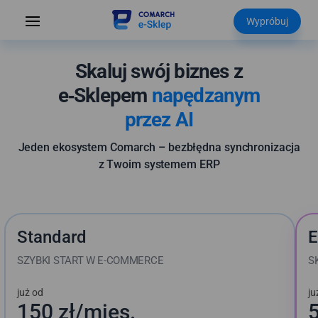
Wypróbuj
Skaluj swój biznes z
e‑Sklepem
napędzanym
przez AI
Jeden ekosystem Comarch – bezbłędna synchronizacja
z Twoim systemem ERP
Standard
E
SZYBKI START W E-COMMERCE
S
już od
ju
150 zł
/mies.
5