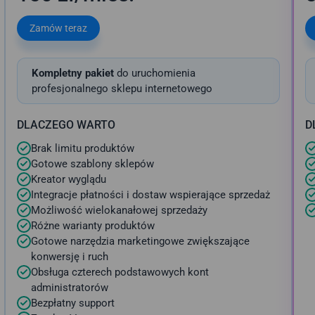
Zamów teraz
Kompletny pakiet
do uruchomienia
profesjonalnego sklepu internetowego
DLACZEGO WARTO
D
Brak limitu produktów
Gotowe szablony sklepów
Kreator wyglądu
Integracje płatności i dostaw wspierające sprzedaż
Możliwość wielokanałowej sprzedaży
Różne warianty produktów
Gotowe narzędzia marketingowe zwiększające
konwersję i ruch
Obsługa czterech podstawowych kont
administratorów
Bezpłatny support