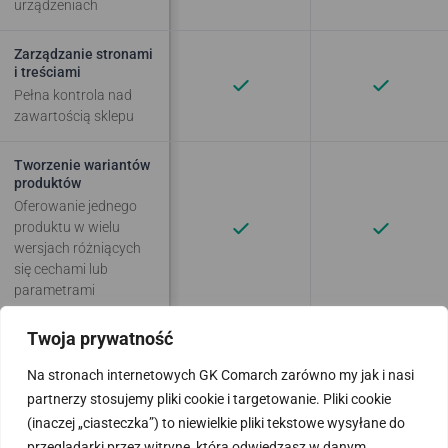
urządzeniach
Zarządzanie stronami
i treściami
Pełna kontrola nad
zawartością sklepu
Tworzenie wariantów
produktów
Oferowanie jednego
produktu w wielu
wersjach różniących
się cechami lub
parametrami
Twoja prywatność
Generowanie opisów
przez AI
Na stronach internetowych GK Comarch zarówno my jak i nasi
Automatyczne
partnerzy stosujemy pliki cookie i targetowanie. Pliki cookie
tworzenie unikalnych
opisów produktów i
(inaczej „ciasteczka”) to niewielkie pliki tekstowe wysyłane do
kategorii w różnych
przeglądarki przez witrynę, którą odwiedzasz w danym