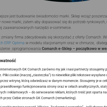
iejsze jest budowanie świadomości marki. Sklep wciąż poszerza
y nowe marki, zatem aby dopasować się do potrzeb rynkowych,
ej zaawansowanych narzędzi e-commerce.
zmiany firma zdecydowała się skorzystać z oferty Comarch. Wo
ch ERP Optima
w modelu stacjonarnym oraz w chmurze, dlatego 
drożenie oprogramowania
Comarch e-Sklep – początkowo w wers
ji B2B.
ywatność
lepu są kluczowe dla firmy? Przede wszystkim – intuicyjność pla
internetowych GK Comarch zarówno my jak i nasi partnerzy stosujemy pli
łudze, funkcjonalny, posiada rozbudowane filtry umożliwiające 
 Pliki cookie (inaczej „ciasteczka”) to niewielkie pliki tekstowe wysyłane
nym aspektem jest
integracja systemu Comarch ERP z e-Sklep
 przez witrynę, którą odwiedzasz w danym momencie. Stosujemy je w cel
ktu widzenia firmy dysponującej szerokim asortymentem, kolejn
prawidłowego funkcjonowania strony oraz w celach analitycznych, stat
waru. W WorkStyle dostawy są planowane z 12 miesięcznym wy
ch i reklamowych – do serwowanie reklam, których treść jest oparta na
aru
to przydatne funkcjonalności, które umożliwiają firmie pr
h przez Ciebie stronach GK Comarch (remarketing).