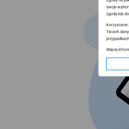
Zgodę na pli
swoje wybory
zgodę lub do
Korzystanie 
Twoich dany
przypadkach
Więcej infor