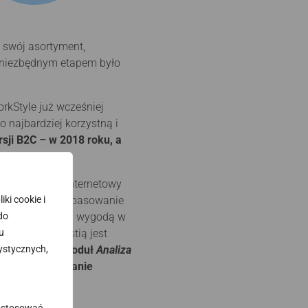
 swój asortyment,
 niezbędnym etapem było
rkStyle już wcześniej
najbardziej korzystną i
ji B2C – w 2018 roku, a
tformy. Sklep internetowy
ki cookie i
jak najlepsze dopasowanie
 do
em
, co jest dużą wygodą w
u
ą istotną kwestią jest
ystycznych,
przedzeniem.
Moduł
Analiza
ecyzyjne planowanie