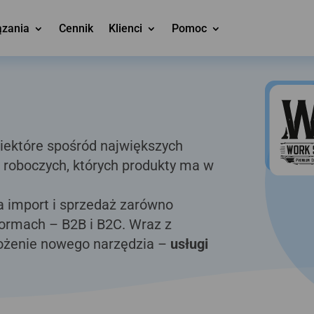
ązania
Cennik
Klienci
Pomoc
 niektóre spośród największych
 roboczych, których produkty ma w
ła import i sprzedaż zarówno
tformach – B2B i B2C. Wraz z
rożenie nowego narzędzia –
usługi