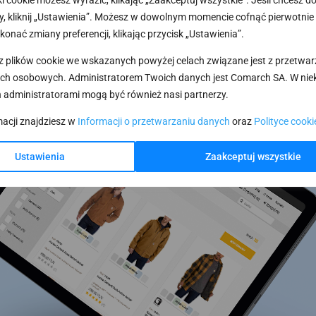
ki cookie możesz wyrazić, klikając „Zaakceptuj wszystkie”. Jeśli chcesz 
, kliknij „Ustawienia”. Możesz w dowolnym momencie cofnąć pierwotnie
konać zmiany preferencji, klikając przycisk „Ustawienia”.
z plików cookie we wskazanych powyżej celach związane jest z przetwa
ch osobowych. Administratorem Twoich danych jest Comarch SA. W nie
 administratorami mogą być również nasi partnerzy.
macji znajdziesz w
Informacji o przetwarzaniu danych
oraz
Polityce cooki
Ustawienia
Zaakceptuj wszystkie