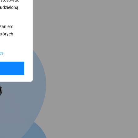
dostosować
 udzieloną
rzaniem
których
es
.