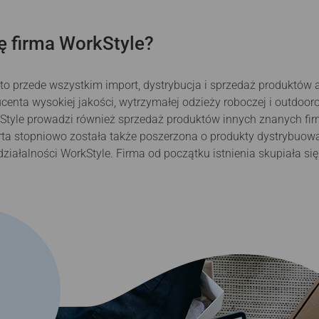
ę firma WorkStyle?
y to przede wszystkim import, dystrybucja i sprzedaż produktów
centa wysokiej jakości, wytrzymałej odzieży roboczej i outdoor
Style prowadzi również sprzedaż produktów innych znanych fir
ferta stopniowo została także poszerzona o produkty dystrybuowa
działalności WorkStyle. Firma od początku istnienia skupiała si