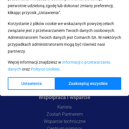
pierwotnie udzieloną zgodę lub dokonać zmiany preferencji,
klikając przycisk „Ustawienia”.
Korzystanie z plików cookie we wskazanych powyżej celach
związane jest z przetwarzaniem Twoich danych osobowych.
Comarch e-Sklep
Administratorem Twoich danych jest Comarch SA. W niektórych
przypadkach administratorami mogą być również nasi
Wypróbuj za darmo
partnerzy.
Zamów
Cennik
Więcej informacji znajdziesz w
Informacji o przetwarzaniu
Integracje
danych
oraz
Polityce cookies
.
Pakiet korzyści
Comarch e-Sklep B2B
Ustawienia
Zaakceptuj wszystkie
Współpraca i wsparcie
Kariera
Zostań Partnerem
Wsparcie techniczne
Centrum pomocy