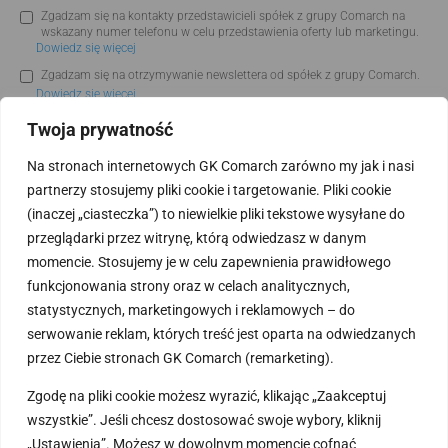
Zgadzam się na kontakty przedstawicieli spółek z grupy Comarch na
wskazany numer telefonu w celu przedstawienia oferty lub marketingu.
Dowiedz się więcej
Zgadzam się na otrzymywanie newslettera od spółek z grupy Comarch.
Dowiedz się więcej
Twoja prywatność
Wysyłając formularz udostępniasz nam Twoje dane osobowe. Przeczytaj:
Informacje o przetwarzaniu Twoich danych osobowych przez spółki z grupy
Comarch oraz o Twoich uprawnieniach
.
Na stronach internetowych GK Comarch zarówno my jak i nasi
Informujemy Cię, że Comarch S.A. jest producentem systemów ERP, które
partnerzy stosujemy pliki cookie i targetowanie. Pliki cookie
sprzedawane i wdrażane są przez Autoryzowaną Sieć Partnerów Comarch. W
związku z takim modelem sprzedaży może skontaktować się z Tobą zarówno
(inaczej „ciasteczka”) to niewielkie pliki tekstowe wysyłane do
przedstawiciel Comarch S.A. jak i przedstawiciel firmy Partnerskiej Comarch.
przeglądarki przez witrynę, którą odwiedzasz w danym
momencie. Stosujemy je w celu zapewnienia prawidłowego
funkcjonowania strony oraz w celach analitycznych,
statystycznych, marketingowych i reklamowych – do
serwowanie reklam, których treść jest oparta na odwiedzanych
przez Ciebie stronach GK Comarch (remarketing).
Zgodę na pliki cookie możesz wyrazić, klikając „Zaakceptuj
wszystkie”. Jeśli chcesz dostosować swoje wybory, kliknij
„Ustawienia”. Możesz w dowolnym momencie cofnąć