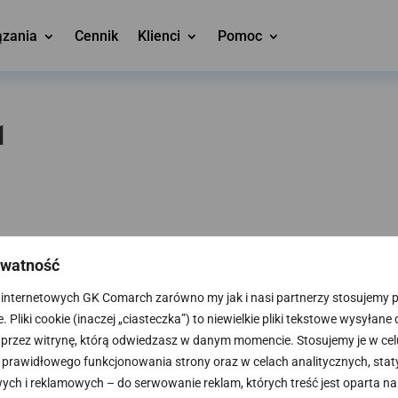
ązania
Cennik
Klienci
Pomoc
1
ywatność
internetowych GK Comarch zarówno my jak i nasi partnerzy stosujemy pli
 Pliki cookie (inaczej „ciasteczka”) to niewielkie pliki tekstowe wysyłane
 przez witrynę, którą odwiedzasz w danym momencie. Stosujemy je w cel
prawidłowego funkcjonowania strony oraz w celach analitycznych, stat
ch i reklamowych – do serwowanie reklam, których treść jest oparta na