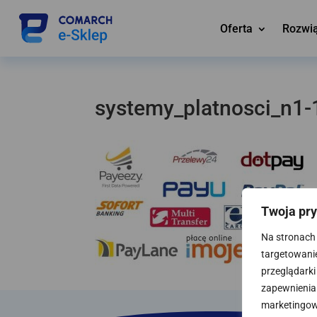
Oferta
Rozwi
systemy_platnosci_n1-
Twoja pr
Na stronach 
targetowanie.
przeglądarki
zapewnienia 
marketingowy