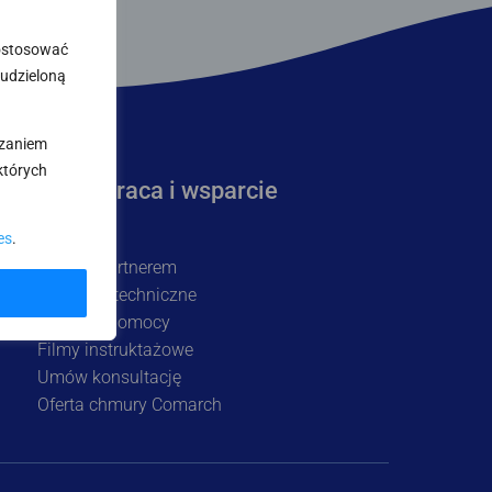
dostosować
 udzieloną
rzaniem
których
Współpraca i wsparcie
Kariera
es
.
Zostań Partnerem
Wsparcie techniczne
Centrum pomocy
Filmy instruktażowe
Umów konsultację
Oferta chmury Comarch