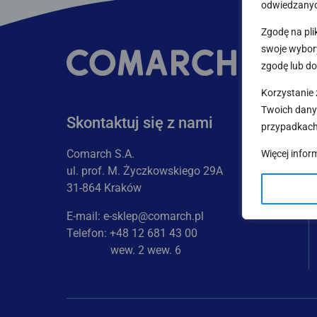
odwiedzanyc
Zgodę na pli
swoje wybory
zgodę lub do
Korzystanie 
Twoich dany
Skontaktuj się z nami
przypadkach
Comarch S.A.
Więcej infor
ul. prof. M. Życzkowskiego 29A
31-864 Kraków
E-mail:
e-sklep@comarch.pl
Telefon: +48 12 681 43 00
wew. 2 wew. 6