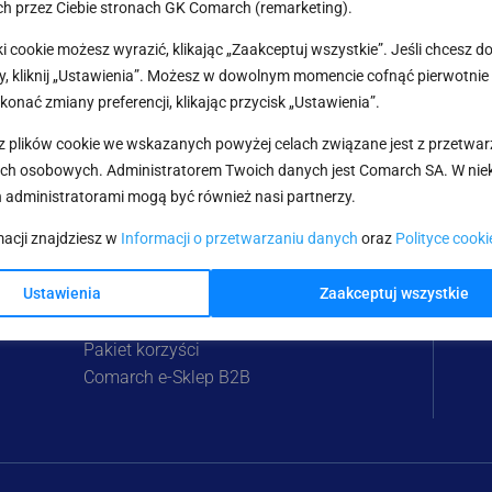
h przez Ciebie stronach GK Comarch (remarketing).
ki cookie możesz wyrazić, klikając „Zaakceptuj wszystkie”. Jeśli chcesz 
, kliknij „Ustawienia”. Możesz w dowolnym momencie cofnąć pierwotnie
konać zmiany preferencji, klikając przycisk „Ustawienia”.
z plików cookie we wskazanych powyżej celach związane jest z przetwa
ch osobowych. Administratorem Twoich danych jest Comarch SA. W nie
Comarch e-Sklep
 administratorami mogą być również nasi partnerzy.
Wypróbuj za darmo
macji znajdziesz w
Informacji o przetwarzaniu danych
oraz
Polityce cooki
Zamów
Cennik
Ustawienia
Zaakceptuj wszystkie
Integracje
Pakiet korzyści
Comarch e-Sklep B2B